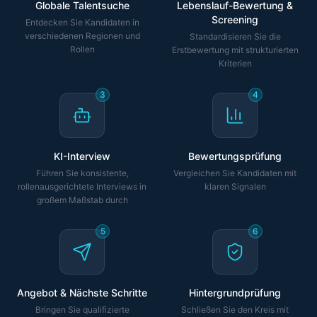
Globale Talentsuche
Lebenslauf-Bewertung &
Screening
Entdecken Sie Kandidaten in
verschiedenen Regionen und
Standardisieren Sie die
Rollen
Erstbewertung mit strukturierten
Kriterien
3
4
KI-Interview
Bewertungsprüfung
Führen Sie konsistente,
Vergleichen Sie Kandidaten mit
rollenausgerichtete Interviews in
klaren Signalen
großem Maßstab durch
5
6
Angebot & Nächste Schritte
Hintergrundprüfung
Bringen Sie qualifizierte
Schließen Sie den Kreis mit