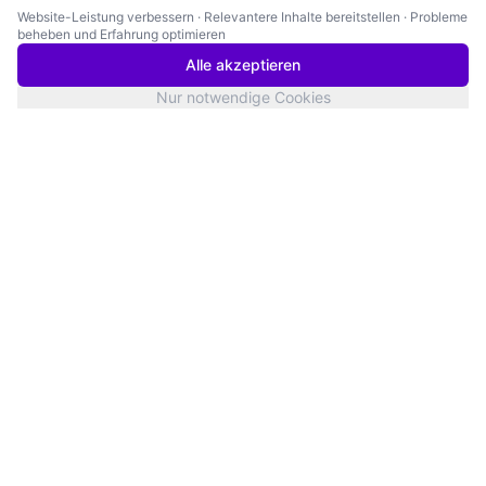
Website-Leistung verbessern
·
Relevantere Inhalte bereitstellen
·
Probleme
beheben und Erfahrung optimieren
Alle akzeptieren
Nur notwendige Cookies
San Francisco
Servicestatus
Twitter
YouTube
LinkedIn
Products
Knowledge