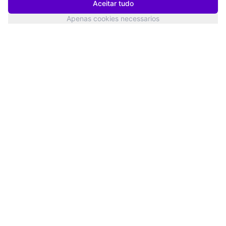
Aceitar tudo
Apenas cookies necessarios
San Francisco
Status dos Serviços
Twitter
YouTube
LinkedIn
Products
Knowledge
AI Dialogue Interview
Blog