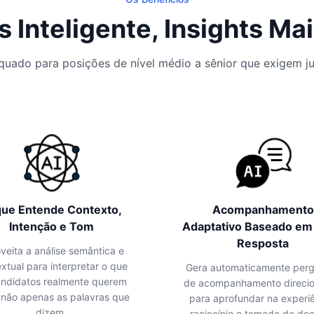
s Inteligente, Insights Ma
quado para posições de nível médio a sênior que exigem j
que Entende Contexto,
Acompanhamento
Intenção e Tom
Adaptativo Baseado em
Resposta
veita a análise semântica e
xtual para interpretar o que
Gera automaticamente per
andidatos realmente querem
de acompanhamento direci
, não apenas as palavras que
para aprofundar na experiê
dizem.
raciocínio e tomada de dec