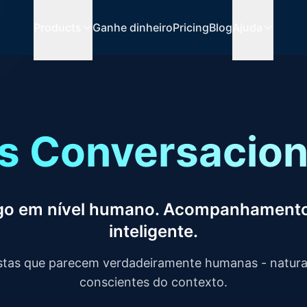
Products
Ganhe dinheiro
Pricing
Blog
Ajuda
as Conversacion
go em nível humano. Acompanhament
inteligente.
stas que parecem verdadeiramente humanas - naturai
conscientes do contexto.