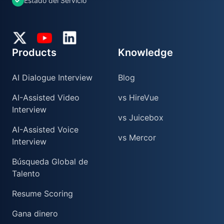
Estado del Servicio
Twitter
YouTube
LinkedIn
Products
Knowledge
AI Dialogue Interview
Blog
AI-Assisted Video
vs HireVue
Interview
vs Juicebox
AI-Assisted Voice
vs Mercor
Interview
Búsqueda Global de
Talento
Resume Scoring
Gana dinero