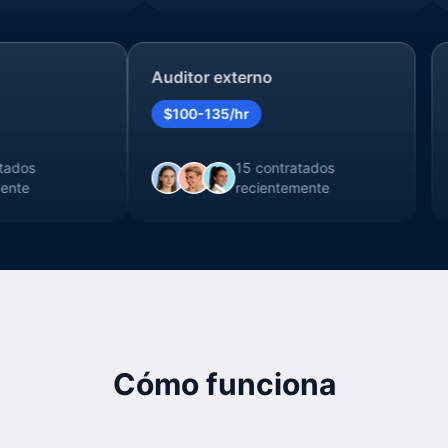
I
Auditor externo
$100-135/hr
tratados
15 contratados
temente
recientemente
Cómo funciona