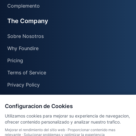
Complemento
The Company
Sobre Nosotros
Why Foundire
Pricing
Terms of Service
Privacy Policy
Contáctenos
Configuracion de Cookies
Preguntas frecuentes
Utilizamos cookies para mejorar su experiencia de navegacion,
Centro de ayuda
ofrecer contenido personalizado y analizar nuestro trafico.
Mejorar el rendimiento del sitio web
·
Proporcionar contenido mas
relevante
·
Solucionar problemas y optimizar la experiencia