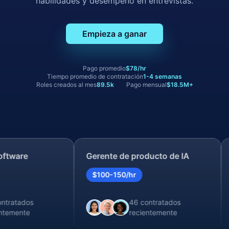
habilidades y desempeño en entrevistas.
Empieza a ganar
Pago promedio
$78/hr
Tiempo promedio de contratación
1-4 semanas
Roles creados al mes
89.5k
Pago mensual
$18.5M+
tware
Gerente de producto de IA
I
$100-150/hr
ratados
46 contratados
emente
recientemente